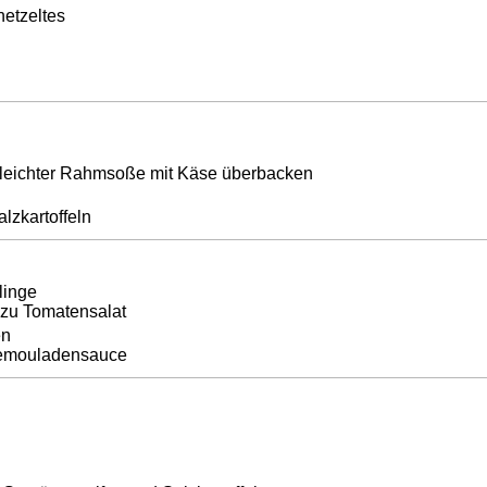
netzeltes
n leichter Rahmsoße mit Käse überbacken
lzkartoffeln
linge
azu Tomatensalat
en
 Remouladensauce