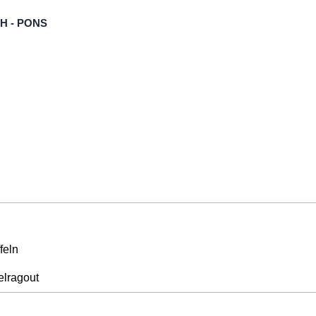
bH - PONS
feln
elragout