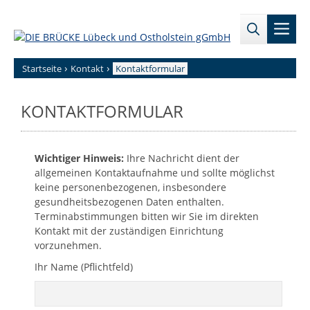
Zum
→
→
Inhalt
Men
Zur
Zum
springen
Sitemap
internen
Bereich
›
›
Startseite
Kontakt
Kontaktformular
KONTAKTFORMULAR
Wichtiger Hinweis:
Ihre Nachricht dient der
allgemeinen Kontaktaufnahme und sollte möglichst
keine personenbezogenen, insbesondere
gesundheitsbezogenen Daten enthalten.
Terminabstimmungen bitten wir Sie im direkten
Kontakt mit der zuständigen Einrichtung
vorzunehmen.
Ihr Name (Pflichtfeld)