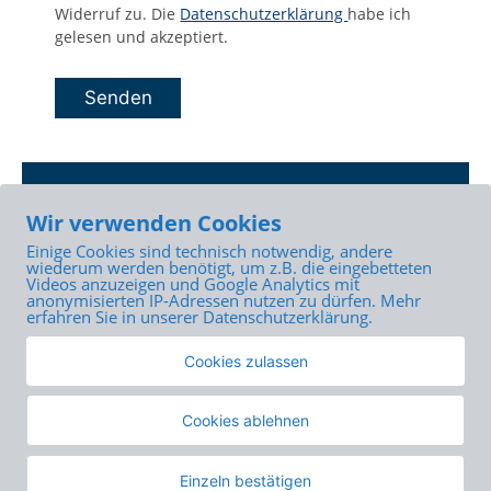
Widerruf zu. Die
Datenschutzerklärung
habe ich
gelesen und akzeptiert.
A
l
t
Seiten-
KONTAKT
e
Navigation
Wir verwenden Cookies
r
für
n
Angebote und Standorte
Einige Cookies sind technisch notwendig, andere
den
wiederum werden benötigt, um z.B. die eingebetteten
a
Beratungstellen
Videos anzuzeigen und Google Analytics mit
Bereich:
t
anonymisierten IP-Adressen nutzen zu dürfen. Mehr
Kontaktformular
i
erfahren Sie in unserer Datenschutzerklärung.
Impressum
v
Datenschutzerklärung
e
Cookies zulassen
:
Cookies ablehnen
zurück
Seitenanfang
Einzeln bestätigen