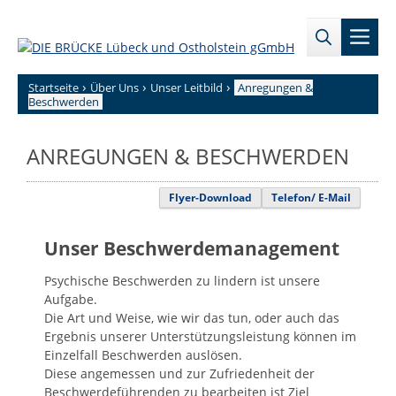
Zum
→
→
Inhalt
Men
Zur
Zum
springen
Sitemap
internen
Bereich
›
›
›
Startseite
Über Uns
Unser Leitbild
Anregungen &
Beschwerden
ANREGUNGEN & BESCHWERDEN
Flyer-Download
Telefon/ E-Mail
Unser Beschwerdemanagement
Psychische Beschwerden zu lindern ist unsere
Aufgabe.
Die Art und Weise, wie wir das tun, oder auch das
Ergebnis unserer Unterstützungsleistung können im
Einzelfall Beschwerden auslösen.
Diese angemessen und zur Zufriedenheit der
Beschwerdeführenden zu bearbeiten ist Ziel