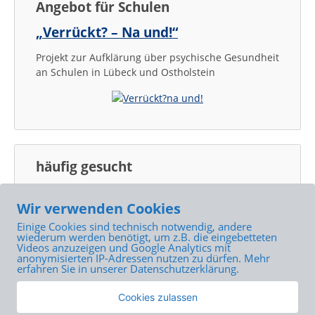
Angebot für Schulen
„Verrückt? – Na und!“
Projekt zur Aufklärung über psychische Gesundheit
an Schulen in Lübeck und Ostholstein
häufig gesucht
Ausbildung
Auszubildende
Behinderung
BRÜCKE Lübeck
Wir verwenden Cookies
BRÜCKE Ostholstein
Familie
gemeinnützig
Gemeindepsychiatrie
Einige Cookies sind technisch notwendig, andere
wiederum werden benötigt, um z.B. die eingebetteten
Ostholstein
Inklusion
Hilfebedarf
PARITÄTISCHE
Videos anzuzeigen und Google Analytics mit
psychische Erkrankung
anonymisierten IP-Adressen nutzen zu dürfen. Mehr
Psychiatrie
erfahren Sie in unserer Datenschutzerklärung.
Schleswig-Holstein
Tagesklinik
Tageszentrum
Teilhabe
therapeutische Angebote
Cookies zulassen
Wohnraum