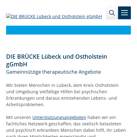
Zum
→
→
Inhalt
Men
Zur
Zum
springen
Sitemap
internen
Bereich
DIE BRÜCKE Lübeck und Ostholstein
gGmbH
Gemeinnützige therapeutische Angebote
Wir bieten Menschen in Lübeck, dem Kreis Ostholstein
und Umgebung vielfältige Hilfen bei psychischen
Erkrankungen und daraus entstehenden Lebens- und
Arbeitsproblemen.
Mit unseren
Unterstützungsangeboten
haben wir ein
fachliches Netzwerk geschaffen, das seelisch belasteten
und psychisch erkrankten Menschen dabei hilft, ihr Leben
nach ihren Möglichkeiten eigenständig und