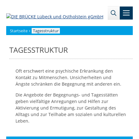
Zum
→
→
Inhalt
Men
Zur
Zum
springen
Sitemap
internen
Bereich
›
Startseite
Tagesstruktur
TAGESSTRUKTUR
Oft erschwert eine psychische Erkrankung den
Kontakt zu Mitmenschen. Unsicherheiten und
Ängste schränken die Begegnung mit anderen ein.
Die Angebote der Begegnungs- und Tagesstätten
geben vielfältige Anregungen und Hilfen zur
Aktivierung und Ermutigung, zur Gestaltung des
Alltags und zur Teilhabe am sozialen und kulturellen
Leben.