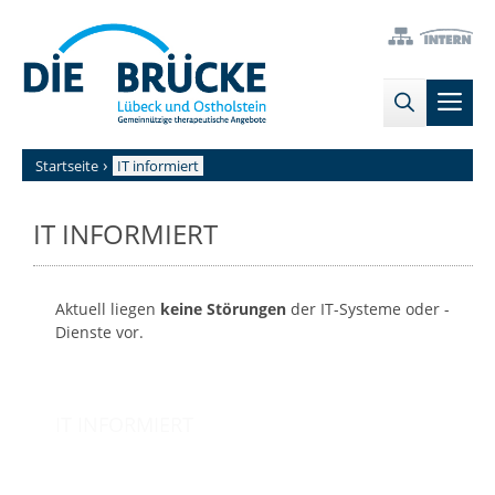
Zum
→
→
Inhalt
Zur
Zum
springen
Sitemap
internen
Men
Bereich
›
Startseite
IT informiert
IT INFORMIERT
Aktuell liegen
keine Störungen
der IT-Systeme oder -
Dienste vor.
Seiten-
IT INFORMIERT
Navigation
für
den