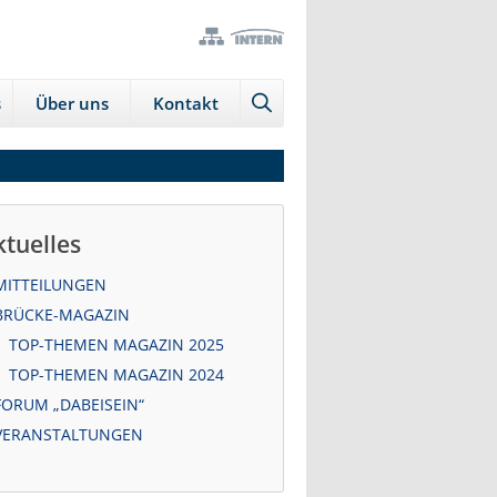
→
→
Zur
Zum
Sitemap
internen
s
Über uns
Kontakt
Bereich
ktuelles
MITTEILUNGEN
BRÜCKE-MAGAZIN
TOP-THEMEN MAGAZIN 2025
TOP-THEMEN MAGAZIN 2024
FORUM „DABEISEIN“
VERANSTALTUNGEN