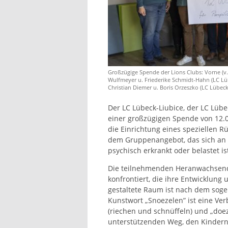
Großzügige Spende der Lions Clubs: Vorne (v.
Wulfmeyer u. Friederike Schmidt-Hahn (LC Lübe
Christian Diemer u. Boris Orzeszko (LC Lübec
Der LC Lübeck-Liubice, der LC Lübe
einer großzügigen Spende von 12.
die Einrichtung eines speziellen 
dem Gruppenangebot, das sich an F
psychisch erkrankt oder belastet is
Die teilnehmenden Heranwachsende
konfrontiert, die ihre Entwicklung
gestaltete Raum ist nach dem sog
Kunstwort „Snoezelen” ist eine Ver
(riechen und schnüffeln) und „doe
unterstützenden Weg, den Kindern 