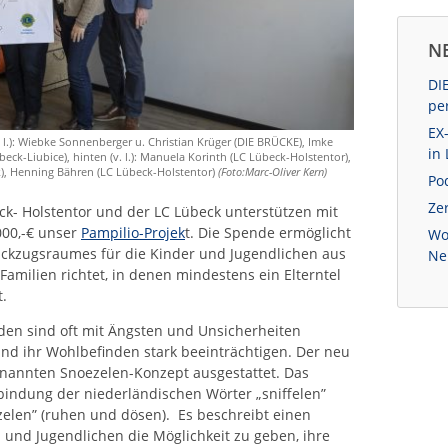
N
DI
pe
EX
 l.): Wiebke Sonnenberger u. Christian Krüger (DIE BRÜCKE), Imke
in
ck-Liubice), hinten (v. l.): Manuela Korinth (LC Lübeck-Holstentor),
k), Henning Bähren (LC Lübeck-Holstentor)
(Foto:Marc-Oliver Kern)
Po
Zer
ck- Holstentor und der LC Lübeck unterstützen mit
000,-€ unser
Pampilio-Projek
t. Die Spende ermöglicht
Wo
Rückzugsraumes für die Kinder und Jugendlichen aus
Ne
amilien richtet, in denen mindestens ein Elterntel
t.
n sind oft mit Ängsten und Unsicherheiten
 und ihr Wohlbefinden stark beeinträchtigen. Der neu
enannten Snoezelen-Konzept ausgestattet. Das
bindung der niederländischen Wörter „sniffelen”
zelen” (ruhen und dösen).
Es beschreibt einen
und Jugendlichen die Möglichkeit zu geben, ihre