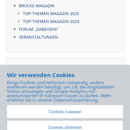
BRÜCKE-MAGAZIN
TOP-THEMEN MAGAZIN 2025
TOP-THEMEN MAGAZIN 2024
FORUM „DABEISEIN“
VERANSTALTUNGEN
NEUSTE BEITRÄGE
Wir verwenden Cookies
DIE BRÜCKE im Buch „Lübeck – ganz persönlich“
Einige Cookies sind technisch notwendig, andere
EX-IN Weiterbildung erstmals auch in Lübeck
wiederum werden benötigt, um z.B. die eingebetteten
Videos anzuzeigen und Google Analytics mit
Podcast aus der Tagesklinik
anonymisierten IP-Adressen nutzen zu dürfen. Mehr
erfahren Sie in unserer Datenschutzerklärung.
Zertifiziert nach KQS
Wohngruppen für Ältere: 5 Jahre im Neubau in der
Cookies zulassen
Ziegelstraße
Cookies ablehnen