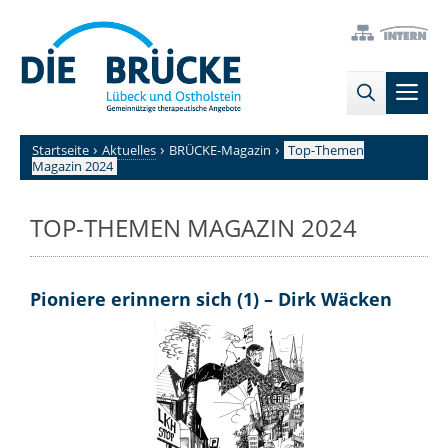
Zum
→
→
Inhalt
Zur
Zum
springen
Sitemap
internen
Men
Bereich
›
›
›
Startseite
Aktuelles
BRÜCKE-Magazin
Top-Themen
Magazin 2024
TOP-THEMEN MAGAZIN 2024
Pioniere erinnern sich (1) – Dirk Wäcken