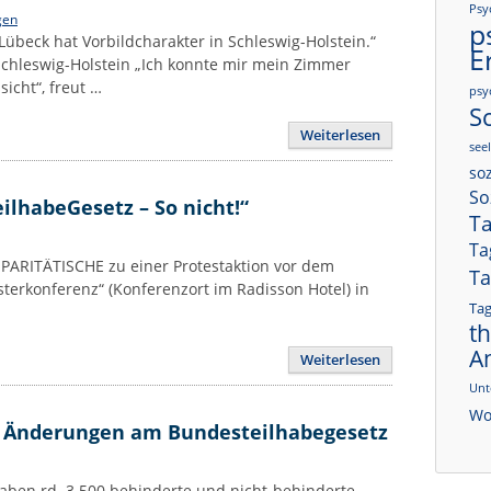
Psy
gen
p
übeck hat Vorbildcharakter in Schleswig-Holstein.“
E
Schleswig-Holstein „Ich konnte mir mein Zimmer
icht“, freut …
psy
S
Weiterlesen
see
soz
So
lhabeGesetz – So nicht!“
Ta
Ta
 PARITÄTISCHE zu einer Protestaktion vor dem
Ta
sterkonferenz“ (Konferenzort im Radisson Hotel) in
Ta
t
A
Weiterlesen
Unt
Wo
rn Änderungen am Bundesteilhabegesetz
aben rd. 3.500 behinderte und nicht-behinderte