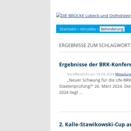
Zum
Inhalt
springen
›
›
Startseite
Aktuelles
Behinderung
ERGEBNISSE ZUM SCHLAGWORT:
Ergebnisse der BRK-Konfer
Veröffentlicht am 18.04.2024
Mitteilun
„Neuer Schwung für die UN-BRK 
Staatenprüfung?“ 26. März 2024. Di
2024 liegt …
2. Kalle-Stawikowski-Cup 