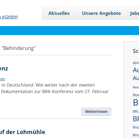
Aktuelles
Unsere Angebote
Job
 "
Behinderung
"
Sc
abi
enz
A
Au
gen
in Deutschland: Wie weiter nach der zweiten
Axe
e Dokumentation zur BRK-Konferenz vom 27. Februar
Bew
B
Weiterlesen
BRÜ
B
Bür
auf der Lohmühle
Bür