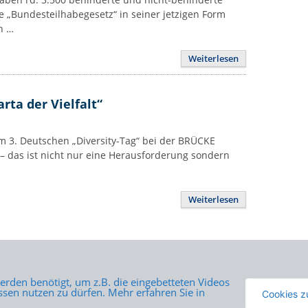
 „Bundesteilhabegesetz“ in seiner jetzigen Form
h …
Weiterlesen
ta der Vielfalt“
um 3. Deutschen „Diversity-Tag“ bei der BRÜCKE
– das ist nicht nur eine Herausforderung sondern
Weiterlesen
rden benötigt, um z.B. die eingebetteten Videos
sen nutzen zu dürfen. Mehr erfahren Sie in
Cookies z