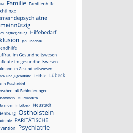
Familie
Familienhilfe
IN
chtlinge
meindepsychiatrie
emeinnützig
Hilfebedarf
esungsbegleitung
klusion
Jan Lindenau
gendhilfe
uffrau im Gesundheitswesen
ufleute im gesundheitswesen
ufmann im Gesundheitswesen
Lübeck
Leitbild
der- und Jugendhilfe
anie Puschaddel
nschen mit Behinderungen
lsammeln
Müllwandern
Neustadt
lwandern in Lübeck
Ostholstein
denburg
PARITÄTISCHE
ndemie
Psychiatrie
ävention