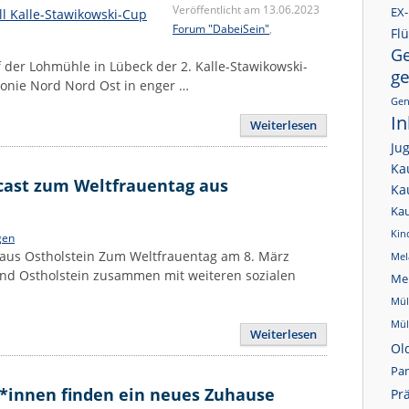
Veröffentlicht am 13.06.2023
EX-
Forum "DabeiSein"
,
Flü
Ge
der Lohmühle in Lübeck der 2. Kalle-Stawikowski-
g
konie Nord Nord Ost in enger …
Gen
In
Weiterlesen
Ju
Ka
cast zum Weltfrauentag aus
Ka
Ka
Kin
gen
aus Ostholstein Zum Weltfrauentag am 8. März
Mel
nd Ostholstein zusammen mit weiteren sozialen
Me
Mül
Mül
Weiterlesen
Ol
Pa
r*innen finden ein neues Zuhause
Pr