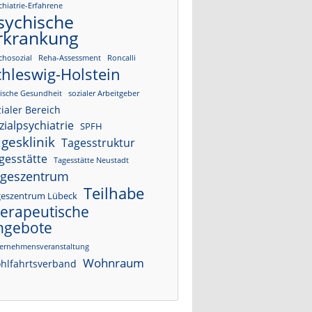
chiatrie-Erfahrene
sychische
rkrankung
chosozial
Reha-Assessment
Roncalli
chleswig-Holstein
lische Gesundheit
sozialer Arbeitgeber
ialer Bereich
zialpsychiatrie
SPFH
gesklinik
Tagesstruktur
gesstätte
Tagesstätte Neustadt
geszentrum
Teilhabe
geszentrum Lübeck
herapeutische
ngebote
ernehmensveranstaltung
Wohnraum
hlfahrtsverband