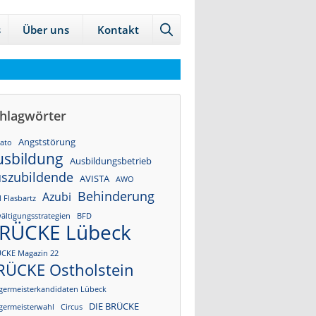
→
→
s
Über uns
Kontakt
Zur
Zum
Sitemap
internen
Bereich
hlagwörter
Angststörung
tato
usbildung
Ausbildungsbetrieb
szubildende
AVISTA
AWO
Behinderung
Azubi
l Flasbartz
ältigungsstrategien
BFD
RÜCKE Lübeck
CKE Magazin 22
RÜCKE Ostholstein
germeisterkandidaten Lübeck
DIE BRÜCKE
germeisterwahl
Circus