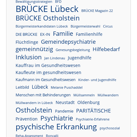
Bewältigungsstrategien
BFD
BRÜCKE Lübeck
BRÜCKE Magazin 22
BRÜCKE Ostholstein
Bürgermeisterkandidaten Lübeck
Bürgermeisterwahl
Circus
Familie
Familienhilfe
DIE BRÜCKE
EX-IN
Gemeindepsychiatrie
Flüchtlinge
gemeinnützig
Hilfebedarf
Genesungsbegleitung
Inklusion
Jugendhilfe
Jan Lindenau
Kauffrau im Gesundheitswesen
Kaufleute im gesundheitswesen
Kaufmann im Gesundheitswesen
Kinder- und Jugendhilfe
Lübeck
Leitbild
Melanie Puschaddel
Menschen mit Behinderungen
Müllsammeln
Müllwandern
Neustadt
Oldenburg
Müllwandern in Lübeck
Ostholstein
PARITÄTISCHE
Pandemie
Psychiatrie
Prävention
Psychiatrie-Erfahrene
psychische Erkrankung
psychosozial
Reha-Assessment
Roncalli