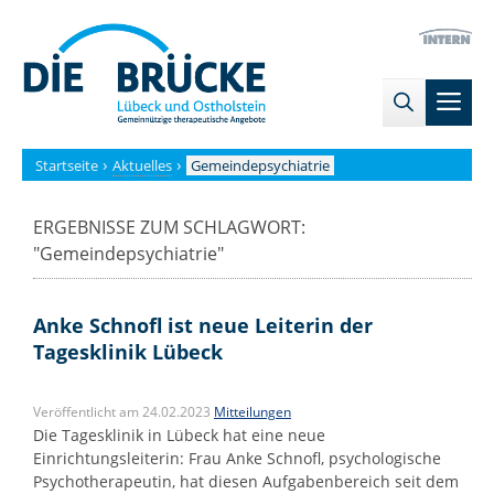
Zum
→
→
Inhalt
Zur
Zum
springen
Sitemap
internen
Men
Bereich
›
›
Startseite
Aktuelles
Gemeindepsychiatrie
ERGEBNISSE ZUM SCHLAGWORT:
"
Gemeindepsychiatrie
"
Anke Schnofl ist neue Leiterin der
Tagesklinik Lübeck
Veröffentlicht am 24.02.2023
Mitteilungen
Die Tagesklinik in Lübeck hat eine neue
Einrichtungsleiterin: Frau Anke Schnofl, psychologische
Psychotherapeutin, hat diesen Aufgabenbereich seit dem