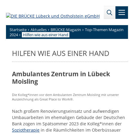
Zum
→
→
Inhalt
Men
Zur
Zum
springen
Sitemap
internen
Bereich
›
›
›
Startseite
Aktuelles
BRÜCKE-Magazin
Top-Themen Magazin
›
2024
Hilfen wie aus einer Hand
HILFEN WIE AUS EINER HAND
Ambulantes Zentrum in Lübeck
Moisling
Die Kolleg*innen vor dem Ambulanten Zentrum Moisling mit unserer
Auszeichnung als Great Place to Work®.
Nach großem Renovierungseinsatz und aufwendigen
Umbauarbeiten im ehemaligen Gebäude der Deutschen
Bank zogen im Spätsommer 2023 die Kolleg*innen der
Soziotherapie
in die Räumlichkeiten im Oberbüssauer