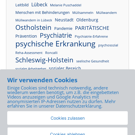
Lübeck
Leitbild
Melanie Puschaddel
Menschen mit Behinderungen
Müllsammeln
Müllwandern
Neustadt
Oldenburg
Müllwandern in Lübeck
Ostholstein
PARITÄTISCHE
Pandemie
Psychiatrie
Prävention
Psychiatrie-Erfahrene
psychische Erkrankung
psychosozial
Reha-Assessment
Roncalli
Schleswig-Holstein
seelische Gesundheit
sozialer Bereich
sozialer Arbeitgeber
Tagesklinik
Sozialpsychiatrie
SPFH
Wir verwenden Cookies
Tagesstruktur
Tagesstätte
Tagesstätte Neustadt
Einige Cookies sind technisch notwendig, andere
Tageszentrum
Tageszentrum Lübeck
wiederum werden benötigt, um z.B. die eingebetteten
Videos anzuzeigen und Google Analytics mit
Teilhabe
anonymisierten IP-Adressen nutzen zu dürfen. Mehr
therapeutische Angebote
erfahren Sie in unserer Datenschutzerklärung.
Wohlfahrtsverband
Unternehmensveranstaltung
Cookies zulassen
Wohnraum
Cookies ablehnen