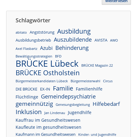
Weiterlesen
Schlagwörter
Ausbildung
Angststörung
abitato
Auszubildende
Ausbildungsbetrieb
AVISTA
AWO
Behinderung
Azubi
Axel Flasbartz
Bewältigungsstrategien
BFD
BRÜCKE Lübeck
BRÜCKE Magazin 22
BRÜCKE Ostholstein
Bürgermeisterkandidaten Lübeck
Bürgermeisterwahl
Circus
Familie
Familienhilfe
DIE BRÜCKE
EX-IN
Gemeindepsychiatrie
Flüchtlinge
gemeinnützig
Hilfebedarf
Genesungsbegleitung
Inklusion
Jugendhilfe
Jan Lindenau
Kauffrau im Gesundheitswesen
Kaufleute im gesundheitswesen
Kaufmann im Gesundheitswesen
Kinder- und Jugendhilfe