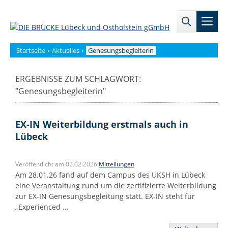
Zum
→
→
Inhalt
Men
Zur
Zum
springen
Sitemap
internen
Bereich
›
›
Startseite
Aktuelles
Genesungsbegleiterin
ERGEBNISSE ZUM SCHLAGWORT:
"
Genesungsbegleiterin
"
EX-IN Weiterbildung erstmals auch in
Lübeck
Veröffentlicht am 02.02.2026
Mitteilungen
Am 28.01.26 fand auf dem Campus des UKSH in Lübeck
eine Veranstaltung rund um die zertifizierte Weiterbildung
zur EX-IN Genesungsbegleitung statt. EX-IN steht für
„Experienced …