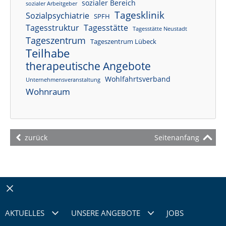
sozialer Bereich
sozialer Arbeitgeber
Tagesklinik
Sozialpsychiatrie
SPFH
Tagesstruktur
Tagesstätte
Tagesstätte Neustadt
Tageszentrum
Tageszentrum Lübeck
Teilhabe
therapeutische Angebote
Wohlfahrtsverband
Unternehmensveranstaltung
Wohnraum
zurück
Seitenanfang
Schließen
AKTUELLES
UNSERE ANGEBOTE
JOBS