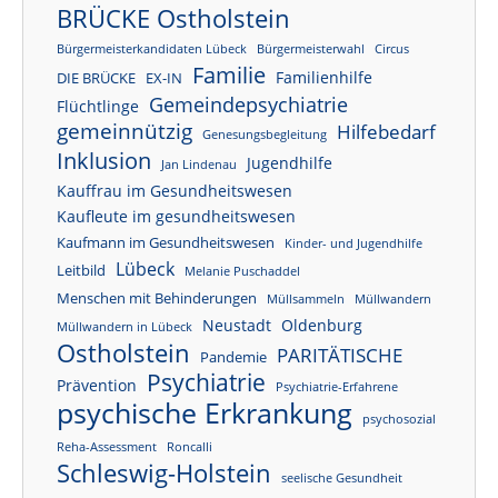
BRÜCKE Ostholstein
Bürgermeisterkandidaten Lübeck
Bürgermeisterwahl
Circus
Familie
Familienhilfe
DIE BRÜCKE
EX-IN
Gemeindepsychiatrie
Flüchtlinge
gemeinnützig
Hilfebedarf
Genesungsbegleitung
Inklusion
Jugendhilfe
Jan Lindenau
Kauffrau im Gesundheitswesen
Kaufleute im gesundheitswesen
Kaufmann im Gesundheitswesen
Kinder- und Jugendhilfe
Lübeck
Leitbild
Melanie Puschaddel
Menschen mit Behinderungen
Müllsammeln
Müllwandern
Neustadt
Oldenburg
Müllwandern in Lübeck
Ostholstein
PARITÄTISCHE
Pandemie
Psychiatrie
Prävention
Psychiatrie-Erfahrene
psychische Erkrankung
psychosozial
Reha-Assessment
Roncalli
Schleswig-Holstein
seelische Gesundheit