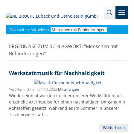
Zum
→
→
Inhalt
Men
Zur
Zum
springen
Sitemap
internen
Bereich
›
›
Startseite
Aktuelles
Menschen mit Behinderungen
ERGEBNISSE ZUM SCHLAGWORT: "
Menschen mit
Behinderungen
"
Werkstattmusik für Nachhaltigkeit
Veröffentlicht am 04.10.2022
Mitteilungen
Wieder einmal wurden in einer unserer Werkstätten auf
originelle Art Impulse für einen nachhaltigen Umgang mit
Rohstoffen gesetzt. Während es im Sommer in unserer
Tischlerwerkstatt …
Weiterlesen