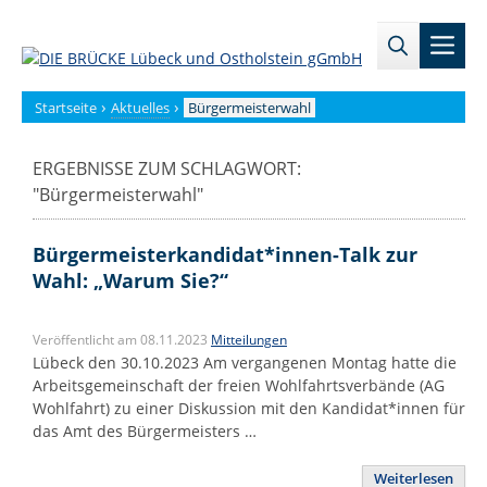
Zum
→
→
Inhalt
Men
Zur
Zum
springen
Sitemap
internen
Bereich
›
›
Startseite
Aktuelles
Bürgermeisterwahl
ERGEBNISSE ZUM SCHLAGWORT:
"
Bürgermeisterwahl
"
Bürgermeisterkandidat*innen-Talk zur
Wahl: „Warum Sie?“
Veröffentlicht am 08.11.2023
Mitteilungen
Lübeck den 30.10.2023 Am vergangenen Montag hatte die
Arbeitsgemeinschaft der freien Wohlfahrtsverbände (AG
Wohlfahrt) zu einer Diskussion mit den Kandidat*innen für
das Amt des Bürgermeisters …
Weiterlesen