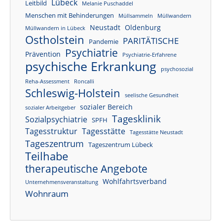
Lübeck
Leitbild
Melanie Puschaddel
Menschen mit Behinderungen
Müllsammeln
Müllwandern
Neustadt
Oldenburg
Müllwandern in Lübeck
Ostholstein
PARITÄTISCHE
Pandemie
Psychiatrie
Prävention
Psychiatrie-Erfahrene
psychische Erkrankung
psychosozial
Reha-Assessment
Roncalli
Schleswig-Holstein
seelische Gesundheit
sozialer Bereich
sozialer Arbeitgeber
Tagesklinik
Sozialpsychiatrie
SPFH
Tagesstruktur
Tagesstätte
Tagesstätte Neustadt
Tageszentrum
Tageszentrum Lübeck
Teilhabe
therapeutische Angebote
Wohlfahrtsverband
Unternehmensveranstaltung
Wohnraum