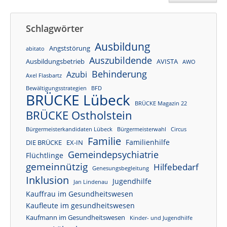
Schlagwörter
Ausbildung
Angststörung
abitato
Auszubildende
Ausbildungsbetrieb
AVISTA
AWO
Behinderung
Azubi
Axel Flasbartz
Bewältigungsstrategien
BFD
BRÜCKE Lübeck
BRÜCKE Magazin 22
BRÜCKE Ostholstein
Bürgermeisterkandidaten Lübeck
Bürgermeisterwahl
Circus
Familie
Familienhilfe
DIE BRÜCKE
EX-IN
Gemeindepsychiatrie
Flüchtlinge
gemeinnützig
Hilfebedarf
Genesungsbegleitung
Inklusion
Jugendhilfe
Jan Lindenau
Kauffrau im Gesundheitswesen
Kaufleute im gesundheitswesen
Kaufmann im Gesundheitswesen
Kinder- und Jugendhilfe