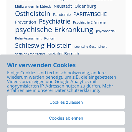
Neustadt
Oldenburg
Müllwandern in Lübeck
Ostholstein
PARITÄTISCHE
Pandemie
Psychiatrie
Prävention
Psychiatrie-Erfahrene
psychische Erkrankung
psychosozial
Reha-Assessment
Roncalli
Schleswig-Holstein
seelische Gesundheit
sozialer Bereich
sozialer Arbeitgeber
Tagesklinik
Sozialpsychiatrie
SPFH
Wir verwenden Cookies
Tagesstruktur
Tagesstätte
Tagesstätte Neustadt
Einige Cookies sind technisch notwendig, andere
Tageszentrum
Tageszentrum Lübeck
wiederum werden benötigt, um z.B. die eingebetteten
Videos anzuzeigen und Google Analytics mit
Teilhabe
anonymisierten IP-Adressen nutzen zu dürfen. Mehr
therapeutische Angebote
erfahren Sie in unserer Datenschutzerklärung.
Wohlfahrtsverband
Unternehmensveranstaltung
Cookies zulassen
Wohnraum
Cookies ablehnen