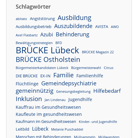
Schlagwörter
Ausbildung
Angststörung
abitato
Auszubildende
Ausbildungsbetrieb
AVISTA
AWO
Behinderung
Azubi
Axel Flasbartz
Bewältigungsstrategien
BFD
BRÜCKE Lübeck
BRÜCKE Magazin 22
BRÜCKE Ostholstein
Bürgermeisterkandidaten Lübeck
Bürgermeisterwahl
Circus
Familie
Familienhilfe
DIE BRÜCKE
EX-IN
Gemeindepsychiatrie
Flüchtlinge
gemeinnützig
Hilfebedarf
Genesungsbegleitung
Inklusion
Jugendhilfe
Jan Lindenau
Kauffrau im Gesundheitswesen
Kaufleute im gesundheitswesen
Kaufmann im Gesundheitswesen
Kinder- und Jugendhilfe
Lübeck
Leitbild
Melanie Puschaddel
Menschen mit Behinderungen
Müllsammeln
Müllwandern