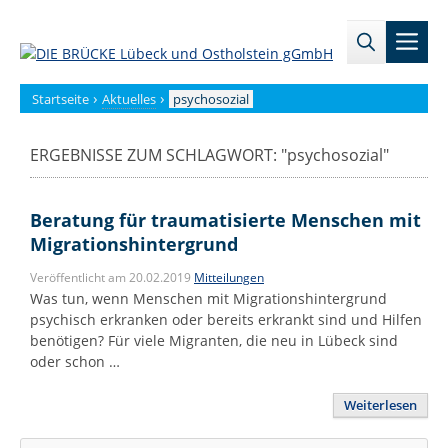
Zum
→
→
Inhalt
Men
Zur
Zum
springen
Sitemap
internen
Bereich
›
›
Startseite
Aktuelles
psychosozial
ERGEBNISSE ZUM SCHLAGWORT: "
psychosozial
"
Beratung für traumatisierte Menschen mit
Migrationshintergrund
Veröffentlicht am 20.02.2019
Mitteilungen
Was tun, wenn Menschen mit Migrationshintergrund
psychisch erkranken oder bereits erkrankt sind und Hilfen
benötigen? Für viele Migranten, die neu in Lübeck sind
oder schon …
Weiterlesen