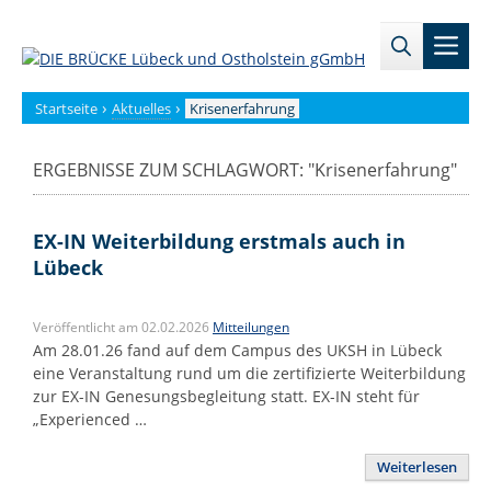
Zum
→
→
Inhalt
Men
Zur
Zum
springen
Sitemap
internen
Bereich
›
›
Startseite
Aktuelles
Krisenerfahrung
ERGEBNISSE ZUM SCHLAGWORT: "
Krisenerfahrung
"
EX-IN Weiterbildung erstmals auch in
Lübeck
Veröffentlicht am 02.02.2026
Mitteilungen
Am 28.01.26 fand auf dem Campus des UKSH in Lübeck
eine Veranstaltung rund um die zertifizierte Weiterbildung
zur EX-IN Genesungsbegleitung statt. EX-IN steht für
„Experienced …
Weiterlesen