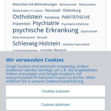
Menschen mit Behinderungen
Müllsammeln
Müllwandern
Neustadt
Oldenburg
Müllwandern in Lübeck
Ostholstein
PARITÄTISCHE
Pandemie
Psychiatrie
Prävention
Psychiatrie-Erfahrene
psychische Erkrankung
psychosozial
Reha-Assessment
Roncalli
Schleswig-Holstein
seelische Gesundheit
sozialer Bereich
sozialer Arbeitgeber
Tagesklinik
Sozialpsychiatrie
SPFH
Wir verwenden Cookies
Tagesstruktur
Tagesstätte
Tagesstätte Neustadt
Einige Cookies sind technisch notwendig, andere
Tageszentrum
Tageszentrum Lübeck
wiederum werden benötigt, um z.B. die eingebetteten
Videos anzuzeigen und Google Analytics mit
Teilhabe
anonymisierten IP-Adressen nutzen zu dürfen. Mehr
therapeutische Angebote
erfahren Sie in unserer Datenschutzerklärung.
Wohlfahrtsverband
Unternehmensveranstaltung
Cookies zulassen
Wohnraum
Cookies ablehnen