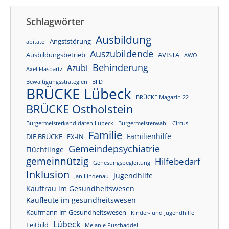
Schlagwörter
Ausbildung
Angststörung
abitato
Auszubildende
Ausbildungsbetrieb
AVISTA
AWO
Behinderung
Azubi
Axel Flasbartz
Bewältigungsstrategien
BFD
BRÜCKE Lübeck
BRÜCKE Magazin 22
BRÜCKE Ostholstein
Bürgermeisterkandidaten Lübeck
Bürgermeisterwahl
Circus
Familie
Familienhilfe
DIE BRÜCKE
EX-IN
Gemeindepsychiatrie
Flüchtlinge
gemeinnützig
Hilfebedarf
Genesungsbegleitung
Inklusion
Jugendhilfe
Jan Lindenau
Kauffrau im Gesundheitswesen
Kaufleute im gesundheitswesen
Kaufmann im Gesundheitswesen
Kinder- und Jugendhilfe
Lübeck
Leitbild
Melanie Puschaddel