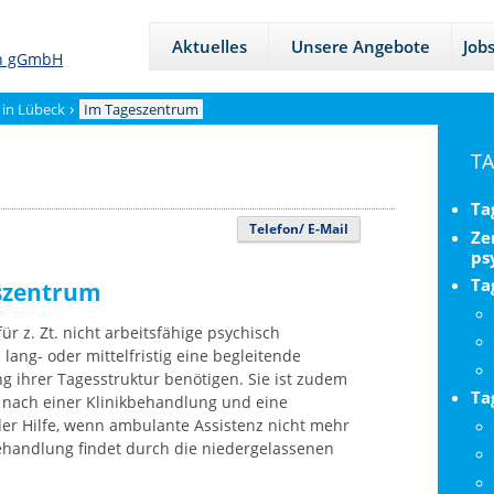
Aktuelles
Unsere Angebote
Job
›
 in Lübeck
Im Tageszentrum
Sei
T
Nav
für
Ta
de
Telefon/ E-Mail
Ze
Ber
ps
Ta
eszentrum
ür z. Zt. nicht arbeitsfähige psychisch
lang- oder mittelfristig eine begleitende
g ihrer Tagesstruktur benötigen. Sie ist zudem
Ta
 nach einer Klinikbehandlung und eine
der Hilfe, wenn ambulante Assistenz nicht mehr
Behandlung findet durch die niedergelassenen