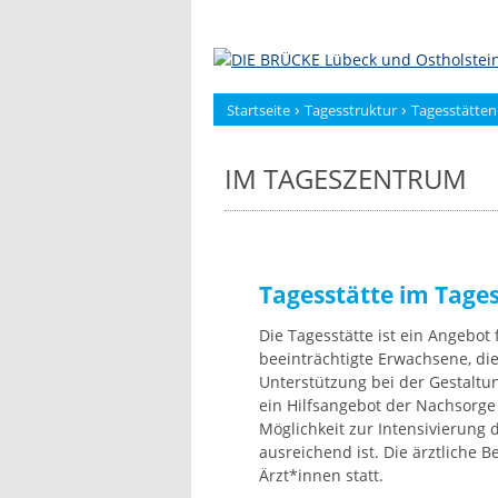
Zum
Inhalt
springen
›
›
Startseite
Tagesstruktur
Tagesstätten
IM TAGESZENTRUM
Tagesstätte im Tag
Die Tagesstätte ist ein Angebot f
beeinträchtigte Erwachsene, die 
Unterstützung bei der Gestaltun
ein Hilfsangebot der Nachsorge
Möglichkeit zur Intensivierung 
ausreichend ist. Die ärztliche 
Ärzt*innen statt.