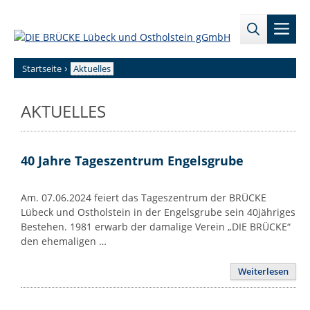
Zum
→
→
Inhalt
Men
Zur
Zum
springen
Sitemap
internen
Bereich
›
Startseite
Aktuelles
AKTUELLES
40 Jahre Tageszentrum Engelsgrube
Am. 07.06.2024 feiert das Tageszentrum der BRÜCKE
Lübeck und Ostholstein in der Engelsgrube sein 40jähriges
Bestehen. 1981 erwarb der damalige Verein „DIE BRÜCKE“
den ehemaligen …
Weiterlesen