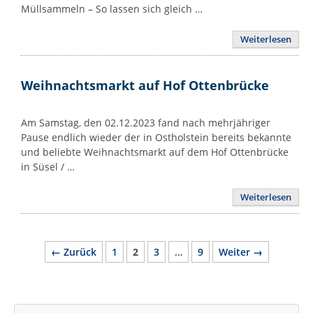
Müllsammeln – So lassen sich gleich …
Weiterlesen
Weihnachtsmarkt auf Hof Ottenbrücke
Am Samstag, den 02.12.2023 fand nach mehrjähriger
Pause endlich wieder der in Ostholstein bereits bekannte
und beliebte Weihnachtsmarkt auf dem Hof Ottenbrücke
in Süsel / …
Weiterlesen
Seite
Seite
Seite
Seite
←
Zurück
1
2
3
…
9
Weiter
→