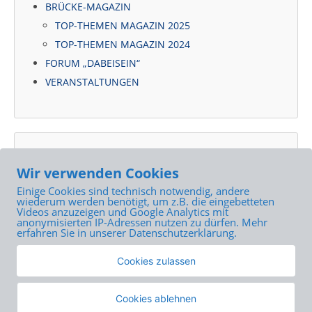
BRÜCKE-MAGAZIN
TOP-THEMEN MAGAZIN 2025
TOP-THEMEN MAGAZIN 2024
FORUM „DABEISEIN“
VERANSTALTUNGEN
NEUSTE BEITRÄGE
Wir verwenden Cookies
DIE BRÜCKE im Buch „Lübeck – ganz persönlich“
Einige Cookies sind technisch notwendig, andere
EX-IN Weiterbildung erstmals auch in Lübeck
wiederum werden benötigt, um z.B. die eingebetteten
Videos anzuzeigen und Google Analytics mit
Podcast aus der Tagesklinik
anonymisierten IP-Adressen nutzen zu dürfen. Mehr
erfahren Sie in unserer Datenschutzerklärung.
Zertifiziert nach KQS
Wohngruppen für Ältere: 5 Jahre im Neubau in der
Cookies zulassen
Ziegelstraße
Cookies ablehnen