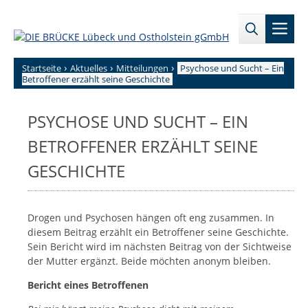
Zum
→
→
Inhalt
Men
Zur
Zum
springen
Sitemap
internen
Bereich
›
›
›
Startseite
Aktuelles
Mitteilungen
Psychose und Sucht – Ein
Betroffener erzählt seine Geschichte
PSYCHOSE UND SUCHT – EIN
BETROFFENER ERZÄHLT SEINE
GESCHICHTE
Drogen und Psychosen hängen oft eng zusammen. In
diesem Beitrag erzählt ein Betroffener seine Geschichte.
Sein Bericht wird im nächsten Beitrag von der Sichtweise
der Mutter ergänzt. Beide möchten anonym bleiben.
Bericht eines Betroffenen