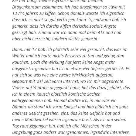
Bei mir hängt meine Psychose dicht mit meinem
Drogenkonsum zusammen. Ich hab angefangen so etwa mit
13 /14 Jahren zu kiffen. Schon damals wusste ich eigentlich
dass ich es nicht so gut vertragen kann. Irgendwann hab ich
gemerkt, dass ich durchs Kiffen tierische soziale Ängste
gekriegt hab. Einmal war ich dann mal beim ATS und hab
aber nichts erreicht, sondern weiter gemacht.
Dann, mit 17 hab ich plötzlich sehr viel geraucht, das war im
Winter und ich hatte nichts Besseres zu tun und genug zum
Rauchen. Doch die Wirkung hat jetzt keine Angst mehr
ausgelöst, irgendwie bin ich in etwas viel tieferes gerutscht: Es
hat sich so was wie eine zweite Wirklichkeit aufgetan.
Gepaart mit viel Zeit vorm Internet, wo ich mir abgedrehte
Videos auf Youtube angeguckt habe, hat das dazu geführt, das
ich in einem Rausch plötzlich komische Sachen
wahrgenommen hab. Einmal dachte ich, in mir wär ein
Dämon, da stand ich vorm Spiegel und hab plötzlich ein ganz
anderes Gesicht gesehen, eins, das keine Gefühle hat und
meine Mundwinkel waren irgendwie breit. Als ich am selben
Tag raus gegangen bin, hab ich alle Menschen in der
Umgebung ganz anders wahrgenommen, irgendwie intensiver,