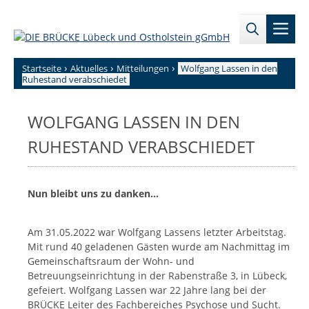
Zum
→
→
Inhalt
Men
Zur
Zum
springen
Sitemap
internen
Bereich
›
›
›
Startseite
Aktuelles
Mitteilungen
Wolfgang Lassen in den
Ruhestand verabschiedet
WOLFGANG LASSEN IN DEN
RUHESTAND VERABSCHIEDET
Nun bleibt uns zu danken…
Am 31.05.2022 war Wolfgang Lassens letzter Arbeitstag.
Mit rund 40 geladenen Gästen wurde am Nachmittag im
Gemeinschaftsraum der Wohn- und
Betreuungseinrichtung in der Rabenstraße 3, in Lübeck,
gefeiert. Wolfgang Lassen war 22 Jahre lang bei der
BRÜCKE Leiter des Fachbereiches Psychose und Sucht.