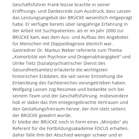
Geschäftsführer Frank Nüsse brachte in seiner
Eröffnungs- und Dankesrede zum Ausdruck, dass Lassen
das Leistungsangebot der BRÜCKE wesentlich mitgeprägt
habe. Er verfügte bereits über langjährige Erfahrung in
der Arbeit mit Suchtpatienten, als er im Jahr 2000 zur
BRÜCKE kam, was dem Aus- und Aufbau des Angebotes
für Menschen mit Doppeldiagnose dienlich war.
Gastredner Dr. Markus Weber referierte zum Thema
„Komorbität von Psychose und Drogenabhängigkeit“ und
Ulrike Tietz (Sozialpsychiatrischer Dienst des
Gesundheitsamtes) erläuterte die wichtigsten
historischen Eckdaten, die seit seiner Entstehung die
Entwicklung des Fachbereiches vorangetrieben haben.
Wolfgang Lassen zog Resümee und bedankte sich bei
seinem Team und der Geschäftsführung. Insbesondere
hob er dabei das ihm entegengebrachte Vertrauen und
den Gestaltungsfreiraum hervor, der ihm stets seitens
der BRÜCKE gewährt wurde.
Er bleibe der BRÜCKE noch in Form eines „Minijobs“ als
Referent für die Fortbildungsakademie FOCUS erhalten,
daher falle ihm der Abschied weniger schwer und er