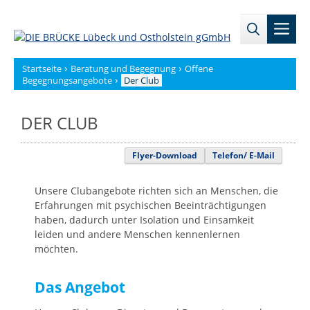
Zum
→
→
Inhalt
Men
Zur
Zum
springen
Sitemap
internen
Bereich
›
›
Startseite
Beratung und Begegnung
Offene
›
Begegnungsangebote
Der Club
DER CLUB
Flyer-Download
Telefon/ E-Mail
Unsere Clubangebote richten sich an Menschen, die
Erfahrungen mit psychischen Beeinträchtigungen
haben, dadurch unter Isolation und Einsamkeit
leiden und andere Menschen kennenlernen
möchten.
Das Angebot