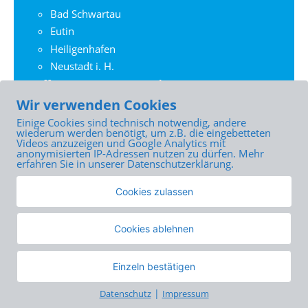
Bad Schwartau
Eutin
Heiligenhafen
Neustadt i. H.
Offene Begegnungsangebote
Angebotsübersicht
Wir verwenden Cookies
Ambulantes Zentrum Moisling
Einige Cookies sind technisch notwendig, andere
wiederum werden benötigt, um z.B. die eingebetteten
BRÜCKE-Schatz
Videos anzuzeigen und Google Analytics mit
anonymisierten IP-Adressen nutzen zu dürfen. Mehr
Der Club
erfahren Sie in unserer Datenschutzerklärung.
Frauennachmittag
Querweg-Anschluss für junge Erwachsene
Cookies zulassen
Cookies ablehnen
zurück
Seitenanfang
Einzeln bestätigen
|
Datenschutz
Impressum