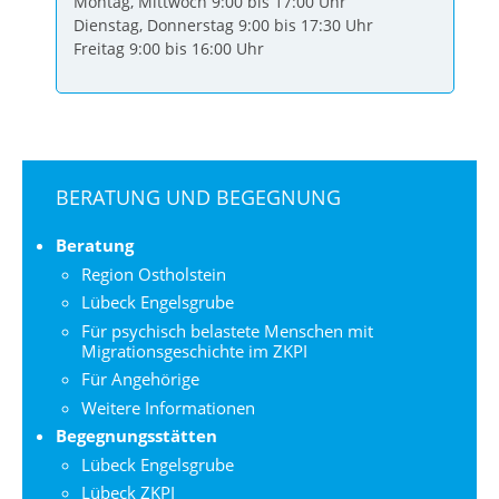
Montag, Mittwoch 9:00 bis 17:00 Uhr
Dienstag, Donnerstag 9:00 bis 17:30 Uhr
Freitag 9:00 bis 16:00 Uhr
Seiten-
BERATUNG UND BEGEGNUNG
Navigation
für
Beratung
den
Region Ostholstein
Bereich:
Lübeck Engelsgrube
Für psychisch belastete Menschen mit
Migrationsgeschichte im ZKPI
Für Angehörige
Weitere Informationen
Begegnungsstätten
Lübeck Engelsgrube
Lübeck ZKPI