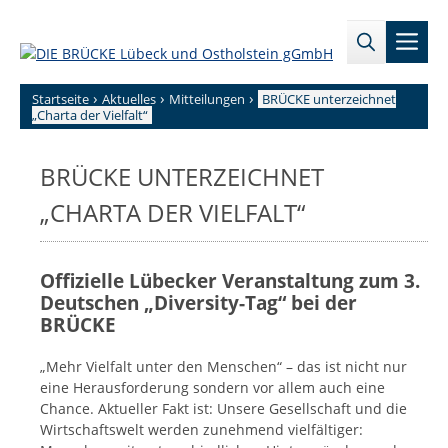
Zum
→
→
Inhalt
Men
Zur
Zum
springen
Sitemap
internen
Bereich
›
›
›
Startseite
Aktuelles
Mitteilungen
BRÜCKE unterzeichnet
„Charta der Vielfalt“
BRÜCKE UNTERZEICHNET
„CHARTA DER VIELFALT“
Offizielle Lübecker Veranstaltung zum 3.
Deutschen „Diversity-Tag“ bei der
BRÜCKE
„Mehr Vielfalt unter den Menschen“ – das ist nicht nur
eine Herausforderung sondern vor allem auch eine
Chance. Aktueller Fakt ist: Unsere Gesellschaft und die
Wirtschaftswelt werden zunehmend vielfältiger: