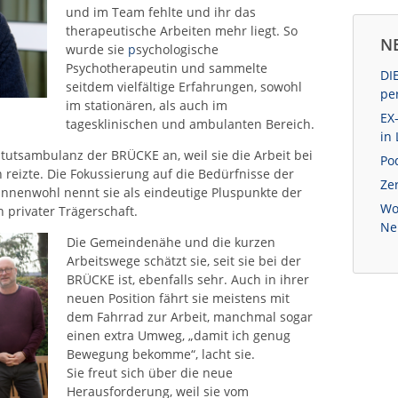
und im Team fehlte und ihr das
therapeutische Arbeiten mehr liegt. So
N
wurde sie
p
sychologische
Psychotherapeutin und sammelte
DI
seitdem vielfältige Erfahrungen, sowohl
pe
im stationären, als auch im
EX
tagesklinischen und ambulanten Bereich.
in
stitutsambulanz der BRÜCKE an, weil sie die Arbeit bei
Po
reizte. Die Fokussierung auf die Bedürfnisse der
Zer
innenwohl nennt sie als eindeutige Pluspunkte der
Wo
privater Trägerschaft.
Ne
Die Gemeindenähe und die kurzen
Arbeitswege schätzt sie, seit sie bei der
BRÜCKE ist, ebenfalls sehr. Auch in ihrer
neuen Position fährt sie meistens mit
dem Fahrrad zur Arbeit, manchmal sogar
einen extra Umweg, „damit ich genug
Bewegung bekomme“, lacht sie.
Sie freut sich über die neue
Herausforderung, weil sie vom