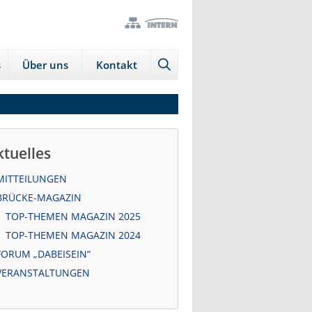
→
→
Zur
Zum
Sitemap
internen
s
Über uns
Kontakt
Bereich
ktuelles
MITTEILUNGEN
BRÜCKE-MAGAZIN
TOP-THEMEN MAGAZIN 2025
TOP-THEMEN MAGAZIN 2024
FORUM „DABEISEIN“
VERANSTALTUNGEN