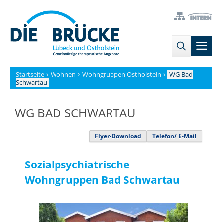
Zum
→
→
Inhalt
Zur
Zum
springen
Sitemap
internen
Men
Bereich
›
›
›
Startseite
Wohnen
Wohngruppen Ostholstein
WG Bad
Schwartau
WG BAD SCHWARTAU
Flyer-Download
Telefon/ E-Mail
Sozialpsychiatrische
Wohngruppen Bad Schwartau