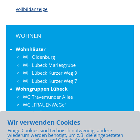
Vollbildanzeige
Seiten-
WOHNEN
Navigation
für
Wohnhäuser
den
WH Oldenburg
Bereich:
WH Lübeck Marlesgrube
WH Lübeck Kurzer Weg 9
WH Lübeck Kurzer Weg 7
Wohngruppen Lübeck
WG Travemünder Allee
WG „FRAUENWeGe“
WG für Ältere
Wohngruppen Ostholstein
Wir verwenden Cookies
WG Bad Schwartau
Einige Cookies sind technisch notwendig, andere
wiederum werden benötigt, um z.B. die eingebetteten
WG Eutin
Videos anzuzeigen und Google Analytics mit