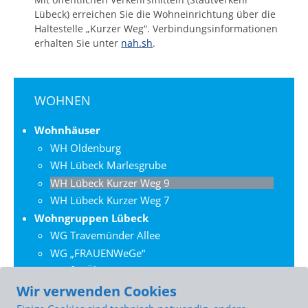
Lübeck) erreichen Sie die Wohneinrichtung über die
Haltestelle „Kurzer Weg“. Verbindungsinformationen
erhalten Sie unter
nah.sh
.
Seiten-
WOHNEN
Navigation
für
Wohnhäuser
den
WH Oldenburg
Bereich:
WH Lübeck Marlesgrube
WH Lübeck Kurzer Weg 9
WH Lübeck Kurzer Weg 7
Wohngruppen Lübeck
WG Travemünder Allee
WG „FRAUENWeGe“
WG für Ältere
Wohngruppen Ostholstein
Wir verwenden Cookies
WG Bad Schwartau