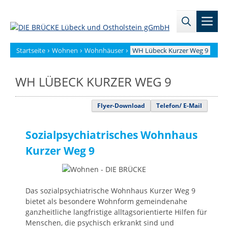
Zum
→
→
Inhalt
Men
Zur
Zum
springen
Sitemap
internen
Bereich
›
›
›
Startseite
Wohnen
Wohnhäuser
WH Lübeck Kurzer Weg 9
WH LÜBECK KURZER WEG 9
Flyer-Download
Telefon/ E-Mail
Sozialpsychiatrisches Wohnhaus
Kurzer Weg 9
Das sozialpsychiatrische Wohnhaus Kurzer Weg 9
bietet als besondere Wohnform gemeindenahe
ganzheitliche langfristige alltagsorientierte Hilfen für
Menschen, die psychisch erkrankt sind und