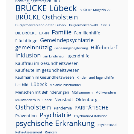
Bewältigungsstrategien
BFD
BRÜCKE Lübeck
BRÜCKE Magazin 22
BRÜCKE Ostholstein
Bürgermeisterkandidaten Lübeck
Bürgermeisterwahl
Circus
Familie
Familienhilfe
DIE BRÜCKE
EX-IN
Gemeindepsychiatrie
Flüchtlinge
gemeinnützig
Hilfebedarf
Genesungsbegleitung
Inklusion
Jugendhilfe
Jan Lindenau
Kauffrau im Gesundheitswesen
Kaufleute im gesundheitswesen
Kaufmann im Gesundheitswesen
Kinder- und Jugendhilfe
Lübeck
Leitbild
Melanie Puschaddel
Menschen mit Behinderungen
Müllsammeln
Müllwandern
Neustadt
Oldenburg
Müllwandern in Lübeck
Ostholstein
PARITÄTISCHE
Pandemie
Psychiatrie
Prävention
Psychiatrie-Erfahrene
psychische Erkrankung
psychosozial
Reha-Assessment
Roncalli