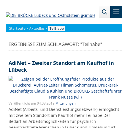
Zum
→
→
Inhalt
Men
Zur
Zum
springen
Sitemap
internen
Bereich
›
›
Startseite
Aktuelles
Teilhabe
ERGEBNISSE ZUM SCHLAGWORT: "
Teilhabe
"
AdiNet – Zweiter Standort am Kaufhof in
Lübeck
Veröffentlicht am 04.03.2019
Mitteilungen
AdiNet (Arbeits- und Dienstleistungsnetzwerk) ermöglicht
mit zweitem Standort am Kaufhof mehr Teilhabe Der
Bedarf an Arbeitsmöglichkeiten für psychisch
beeinträchtigte Menschen in Lübeck und Umgebung ist …