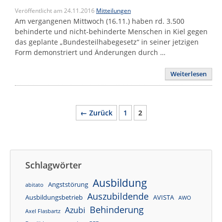
Veröffentlicht am 24.11.2016
Mitteilungen
Am vergangenen Mittwoch (16.11.) haben rd. 3.500
behinderte und nicht-behinderte Menschen in Kiel gegen
das geplante „Bundesteilhabegesetz“ in seiner jetzigen
Form demonstriert und Änderungen durch …
Weiterlesen
Seite
Seite
←
Zurück
1
2
Schlagwörter
Ausbildung
Angststörung
abitato
Auszubildende
Ausbildungsbetrieb
AVISTA
AWO
Behinderung
Azubi
Axel Flasbartz