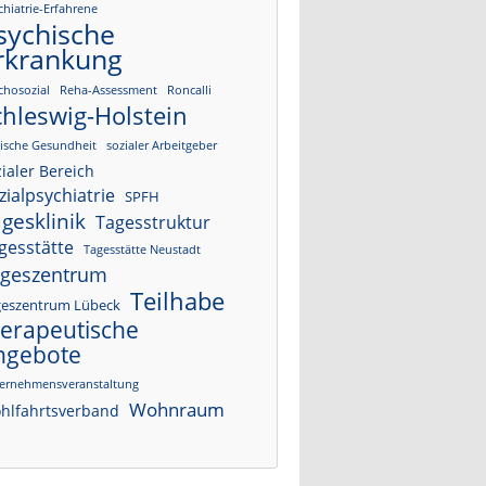
chiatrie-Erfahrene
sychische
rkrankung
chosozial
Reha-Assessment
Roncalli
chleswig-Holstein
lische Gesundheit
sozialer Arbeitgeber
ialer Bereich
zialpsychiatrie
SPFH
gesklinik
Tagesstruktur
gesstätte
Tagesstätte Neustadt
geszentrum
Teilhabe
geszentrum Lübeck
herapeutische
ngebote
ernehmensveranstaltung
Wohnraum
hlfahrtsverband