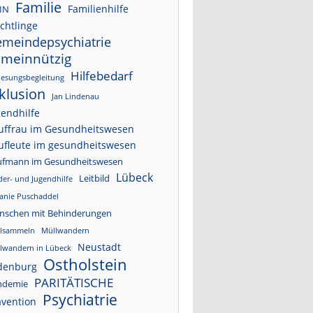
Familie
Familienhilfe
IN
chtlinge
meindepsychiatrie
emeinnützig
Hilfebedarf
esungsbegleitung
klusion
Jan Lindenau
gendhilfe
uffrau im Gesundheitswesen
ufleute im gesundheitswesen
ufmann im Gesundheitswesen
Lübeck
Leitbild
der- und Jugendhilfe
anie Puschaddel
nschen mit Behinderungen
lsammeln
Müllwandern
Neustadt
lwandern in Lübeck
Ostholstein
denburg
PARITÄTISCHE
ndemie
Psychiatrie
ävention