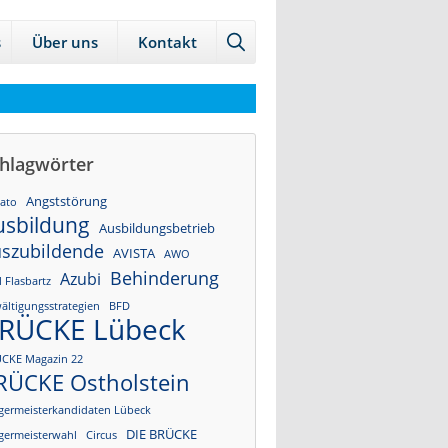
→
→
s
Über uns
Kontakt
Zur
Zum
Sitemap
internen
Bereich
hlagwörter
Angststörung
tato
usbildung
Ausbildungsbetrieb
szubildende
AVISTA
AWO
Behinderung
Azubi
l Flasbartz
ältigungsstrategien
BFD
RÜCKE Lübeck
CKE Magazin 22
RÜCKE Ostholstein
germeisterkandidaten Lübeck
DIE BRÜCKE
germeisterwahl
Circus