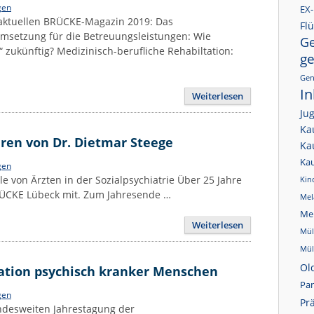
gen
EX-
aktuellen BRÜCKE-Magazin 2019: Das
Flü
msetzung für die Betreuungsleistungen: Wie
Ge
e“ zukünftig? Medizinisch-berufliche Rehabiltation:
g
Gen
In
Weiterlesen
Ju
Ka
ren von Dr. Dietmar Steege
Ka
Ka
gen
le von Ärzten in der Sozialpsychiatrie Über 25 Jahre
Kin
BRÜCKE Lübeck mit. Zum Jahresende …
Mel
Me
Weiterlesen
Mül
Mül
Ol
tation psychisch kranker Menschen
Pa
gen
Pr
undesweiten Jahrestagung der