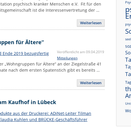
Psy
tation psychisch kranker Menschen e.V. Fit für den
p
tsgemeinschaft ist die Interessenvertretung der …
E
Weiterlesen
psy
S
see
ppen für Ältere“
soz
Veröffentlicht am 09.04.2019
So
Mitteilungen
Ta
 „Wohngruppen für Ältere“ an der Ziegelstraße 41
Ta
nate nach dem ersten Spatenstich gibt es bereits …
Ta
Ta
Weiterlesen
t
A
 am Kaufhof in Lübeck
Unt
Wo