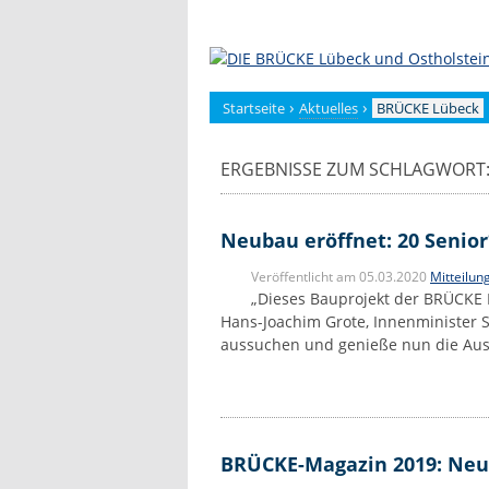
Zum
Inhalt
springen
›
›
Startseite
Aktuelles
BRÜCKE Lübeck
ERGEBNISSE ZUM SCHLAGWORT:
Neubau eröffnet: 20 Senio
Veröffentlicht am 05.03.2020
Mitteilun
„Dieses Bauprojekt der BRÜCKE L
Hans-Joachim Grote, Innenminister 
aussuchen und genieße nun die Auss
BRÜCKE-Magazin 2019: Neu