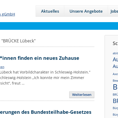
Aktuelles
Unsere Angebote
Job
 "
BRÜCKE Lübeck
"
Sc
abi
r*innen finden ein neues Zuhause
A
Au
gen
übeck hat Vorbildcharakter in Schleswig-Holstein.“
Axe
Schleswig-Holstein „Ich konnte mir mein Zimmer
Bew
icht“, freut …
B
Weiterlesen
BRÜ
B
Bür
erungen des Bundesteilhabe-Gesetzes
Bür